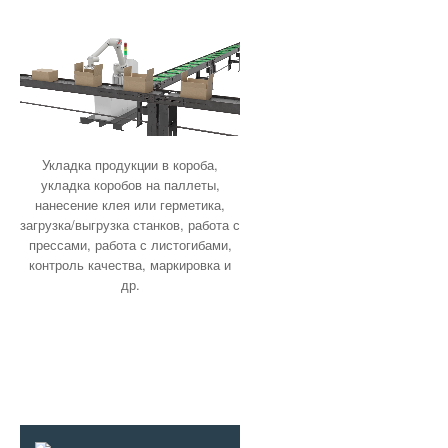
назначения ATEX
Аксессуары и запчасти Siemens
Продукция Siemens
Электродвигатели Siemens
Аксессуары и запчасти для
Устройства удаленного ввода-
Электродвигатели ABB
клапанов Danfoss
вывода
Модули ввода-вывода SlimLine
Опции и аксессуары Siemens 3VL9x
Укладка продукции в короба,
укладка коробов на паллеты,
нанесение клея или герметика,
загрузка/выгрузка станков, работа с
прессами, работа с листогибами,
контроль качества, маркировка и
др.