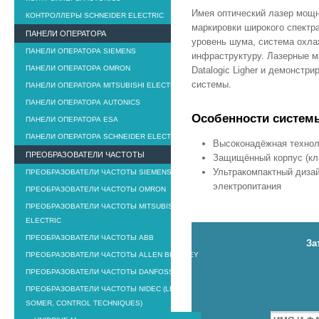
Имея оптический лазер мощн
КОНТРОЛЛЕРЫ SCHNEIDER ELECTRIC
маркировки широкого спектр
ПАНЕЛИ ОПЕРАТОРА
уровень шума, система охла
ПАНЕЛИ ОПЕРАТОРА SIEMENS
инфраструктуру. Лазерные м
ПАНЕЛИ ОПЕРАТОРА OMRON
Datalogic Ligher и демонстр
системы.
ПАНЕЛИ ОПЕРАТОРА MITSUBISHI ELECTRIC
ПАНЕЛИ ОПЕРАТОРА AUTONICS
Особенности систем
ПАНЕЛИ ОПЕРАТОРА ESA
ПАНЕЛИ ОПЕРАТОРА SCHNEIDER ELECTRIC
Высоконадёжная технолог
ПРЕОБРАЗОВАТЕЛИ ЧАСТОТЫ
Защищённый корпус (кл
Ультракомпактный дизай
ПРЕОБРАЗОВАТЕЛИ ЧАСТОТЫ SIEMENS
электропитания
ПРЕОБРАЗОВАТЕЛИ ЧАСТОТЫ OMRON
ПРЕОБРАЗОВАТЕЛИ ЧАСТОТЫ MITSUBISHI
ELECTRIC
ПРЕОБРАЗОВАТЕЛИ ЧАСТОТЫ ABB
За
ПРЕОБРАЗОВАТЕЛИ ЧАСТОТЫ ALLEN BRADLEY
ПРЕОБРАЗОВАТЕЛИ ЧАСТОТЫ DANFOSS
ПРЕОБРАЗОВАТЕЛИ ЧАСТОТЫ NIDEC (LEROY
SOMER, CONTROL TECHNIQUES)