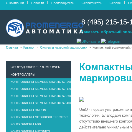
О компании
Новости
Производители
Сертификаты
Сервис
Об
8 (495) 215-15-
Заказать обратный зво
Главная
Каталог
Системы лазерной маркировки
Компактный волоконный л
Компактны
ОБОРУДОВАНИЕ PROMPOWER
маркировщ
КОНТРОЛЛЕРЫ
КОНТРОЛЛЕРЫ SIEMENS SIMATIC S7-200
КОНТРОЛЛЕРЫ SIEMENS SIMATIC S7-1200
КОНТРОЛЛЕРЫ SIEMENS SIMATIC S7-300
КОНТРОЛЛЕРЫ SIEMENS SIMATIC S7-400
UniQ - первая ультракомпакт
КОНТРОЛЛЕРЫ OMRON
технологии. Благодаря комп
КОНТРОЛЛЕРЫ MITSUBISHI ELECTRIC
отсутствию внешнего контро
КОНТРОЛЛЕРЫ ABB
действительно уникальным у
КОНТРОЛЛЕРЫ AUTONICS