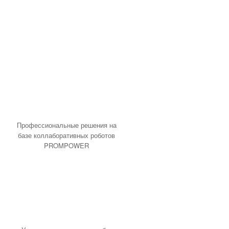
Продукция ABB
Продукция Danfoss
Продукция Shneider Electric
Продукция Sick
Продукция Siemens
Устройства удаленного ввода-
вывода
Программное обеспечение
Программное обеспечение
Mitsubishi Electric
Профессиональные решения на
базе коллаборативных роботов
PROMPOWER