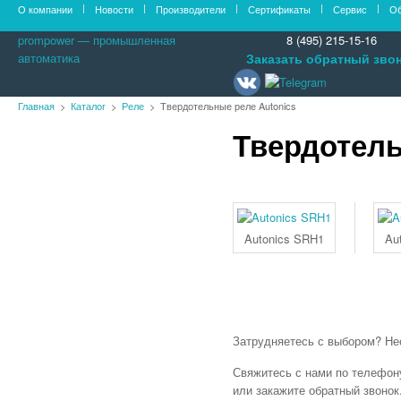
О компании
Новости
Производители
Сертификаты
Сервис
Об
prompower — промышленная
8 (495) 215-15-16
автоматика
Заказать обратный зво
Главная
Каталог
Реле
Твердотельные реле Autonics
Твердотель
Оборудование PROMPOWER
Контроллеры
Контроллеры Siemens SIMATIC S7-
200
Контроллеры Siemens SIMATIC S7-
1200
Autonics SRH1
Au
Контроллеры Siemens SIMATIC S7-
300
Контроллеры Siemens SIMATIC S7-
400
Контроллеры OMRON
Затрудняетесь с выбором? Не
Контроллеры Mitsubishi Electric
Контроллеры ABB
Свяжитесь с нами по телефону:
или закажите обратный звонок
Контроллеры Autonics