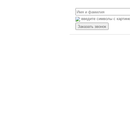
Контроллеры Schneider Electric
Панели оператора
введите символы с картин
Панели оператора Siemens
Панели оператора OMRON
Панели оператора Mitsubishi
Electric
Панели оператора Autonics
Панели оператора ESA
Панели оператора Schneider
Electric
Преобразователи частоты
Преобразователи частоты Siemens
Преобразователи частоты OMRON
Преобразователи частоты
Mitsubishi Electric
Преобразователи частоты ABB
Преобразователи частоты Allen
Bradley
Преобразователи частоты Danfoss