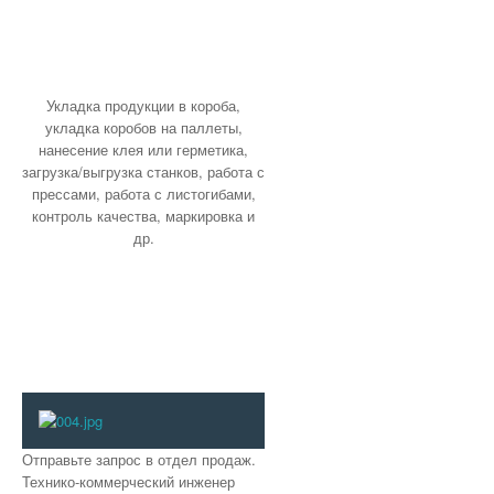
вывода
Модули ввода-вывода SlimLine
Опции и аксессуары Siemens 3VL9x
Укладка продукции в короба,
укладка коробов на паллеты,
нанесение клея или герметика,
загрузка/выгрузка станков, работа с
прессами, работа с листогибами,
контроль качества, маркировка и
др.
Отправьте запрос в отдел продаж.
Технико-коммерческий инженер