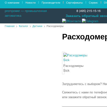
О компании
Новости
Производители
Сертификаты
Сервис
Об
prompower — промышленная
8 (495) 215-15-16
автоматика
Заказать обратный зво
Главная
Каталог
Датчики
Расходомеры
Расходоме
Оборудование PROMPOWER
Контроллеры
Контроллеры Siemens SIMATIC S7-
200
Контроллеры Siemens SIMATIC S7-
1200
Контроллеры Siemens SIMATIC S7-
Расходомеры
300
Sick
Контроллеры Siemens SIMATIC S7-
400
Затрудняетесь с выбором? Не
Контроллеры OMRON
Контроллеры Mitsubishi Electric
Свяжитесь с нами по телефону:
Контроллеры ABB
или закажите обратный звонок
Контроллеры Autonics