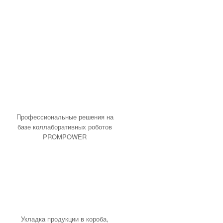
Продукция ABB
Продукция Danfoss
Продукция Shneider Electric
Продукция Sick
Продукция Siemens
Устройства удаленного ввода-
вывода
Программное обеспечение
Программное обеспечение
Mitsubishi Electric
Профессиональные решения на
базе коллаборативных роботов
PROMPOWER
Укладка продукции в короба,