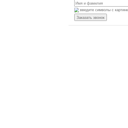
Контроллеры Schneider Electric
Панели оператора
введите символы с картин
Панели оператора Siemens
Панели оператора OMRON
Панели оператора Mitsubishi
Electric
Панели оператора Autonics
Панели оператора ESA
Панели оператора Schneider
Electric
Преобразователи частоты
Преобразователи частоты Siemens
Преобразователи частоты OMRON
Преобразователи частоты
Mitsubishi Electric
Преобразователи частоты ABB
Преобразователи частоты Allen
Bradley
Преобразователи частоты Danfoss