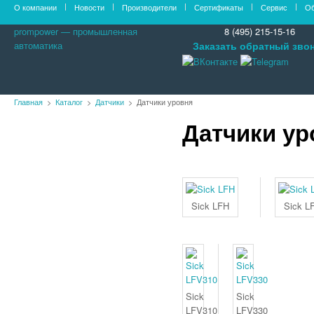
О компании
Новости
Производители
Сертификаты
Сервис
Об
prompower — промышленная
8 (495) 215-15-16
автоматика
Заказать обратный зво
Главная
Каталог
Датчики
Датчики уровня
Датчики ур
Оборудование PROMPOWER
Контроллеры
Контроллеры Siemens SIMATIC S7-
200
Контроллеры Siemens SIMATIC S7-
1200
Sick LFH
Sick L
Контроллеры Siemens SIMATIC S7-
300
Контроллеры Siemens SIMATIC S7-
400
Контроллеры OMRON
Контроллеры Mitsubishi Electric
Sick
Sick
Контроллеры ABB
LFV310
LFV330