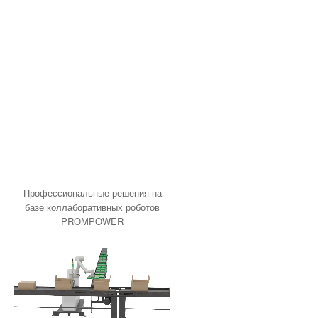
Разное
Продукция ABB
Продукция Danfoss
Продукция Shneider Electric
Продукция Sick
Продукция Siemens
Устройства удаленного ввода-
вывода
Программное обеспечение
Программное обеспечение
Mitsubishi Electric
Профессиональные решения на
базе коллаборативных роботов
PROMPOWER