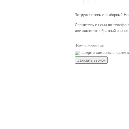
Контроллеры Autonics
Контроллеры Schneider Electric
Затрудняетесь с выбором? Не
Панели оператора
Свяжитесь с нами по телефону:
Панели оператора Siemens
или закажите обратный звонок
Панели оператора OMRON
Панели оператора Mitsubishi
Electric
введите символы с картин
Панели оператора Autonics
Панели оператора ESA
Панели оператора Schneider
Electric
Преобразователи частоты
Преобразователи частоты Siemens
Преобразователи частоты OMRON
Преобразователи частоты
Mitsubishi Electric
Преобразователи частоты ABB
Преобразователи частоты Allen
Bradley