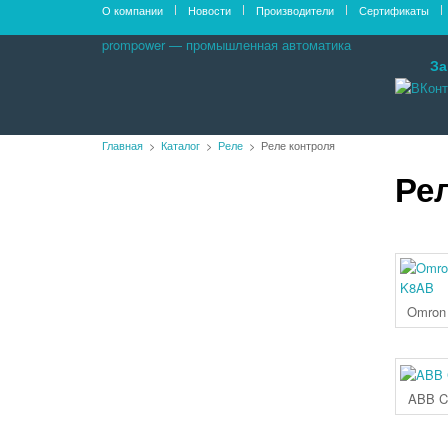
О компании
Новости
Производители
Сертификаты
prompower — промышленная автоматика
За
Главная
Каталог
Реле
Реле контроля
Ре
Оборудование PROMPOWER
Контроллеры
Контроллеры Siemens SIMATIC S7-200
Контроллеры Siemens SIMATIC S7-1200
Контроллеры Siemens SIMATIC S7-300
Контроллеры Siemens SIMATIC S7-400
Omron
Контроллеры OMRON
Контроллеры Mitsubishi Electric
Контроллеры ABB
Контроллеры Autonics
ABB 
Контроллеры Schneider Electric
Панели оператора