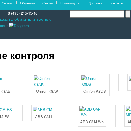
Сервис
Обучение
Статьи
Производство
Доставка
Контакты
8 (495) 215-15-16
казать обратный звонок
ле контроля
 K8AB
Omron K8AK
Omron K8DS
CM-ES
ABB CM-I
ABB CM-LWN
A