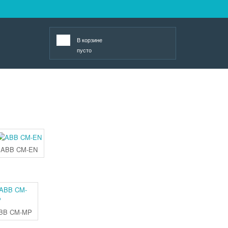
В корзине
пусто
ABB CM-EN
BB CM-MP