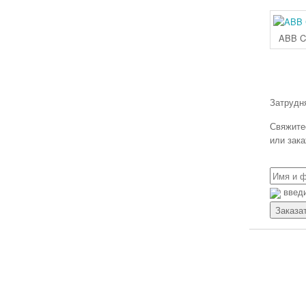
Панели оператора Siemens
Панели оператора OMRON
ABB C
Панели оператора Mitsubishi Electric
Панели оператора Autonics
Панели оператора ESA
Панели оператора Schneider Electric
Затрудн
Преобразователи частоты
Преобразователи частоты Siemens
Свяжитес
или зак
Преобразователи частоты OMRON
Преобразователи частоты Mitsubishi
Electric
Преобразователи частоты ABB
введи
Преобразователи частоты Allen Bradley
Преобразователи частоты Danfoss
Преобразователи частоты Nidec (Leroy
Somer, Control Techniques)
Unidrive M
Преобразователи частоты Schneider
Electric Altivar