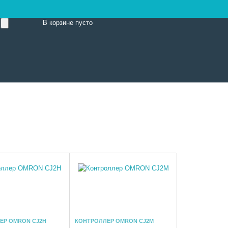
В корзине
пусто
ЕР OMRON CJ2H
КОНТРОЛЛЕР OMRON CJ2M